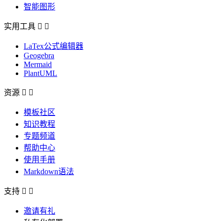
智能图形
实用工具


LaTex公式编辑器
Geogebra
Mermaid
PlantUML
资源


模板社区
知识教程
专题频道
帮助中心
使用手册
Markdown语法
支持


邀请有礼