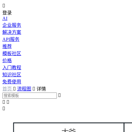

登录
AI
企业服务
解决方案
API服务
推荐
模板社区
价格
入门教程
知识社区
免费使用
首页

流程图

详情



