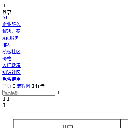

登录
AI
企业服务
解决方案
API服务
推荐
模板社区
价格
入门教程
知识社区
免费使用
首页

流程图

详情



