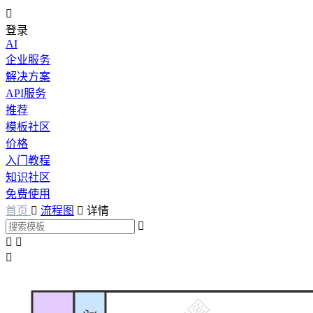

登录
AI
企业服务
解决方案
API服务
推荐
模板社区
价格
入门教程
知识社区
免费使用
首页

流程图

详情



