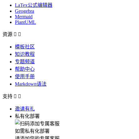
LaTex公式编辑器
Geogebra
Mermaid
PlantUML
资源


模板社区
知识教程
专题频道
帮助中心
使用手册
Markdown语法
支持


邀请有礼
私有化部署
如需私有化部署
请添加您的专属客服