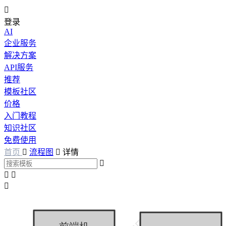

登录
AI
企业服务
解决方案
API服务
推荐
模板社区
价格
入门教程
知识社区
免费使用
首页

流程图

详情



