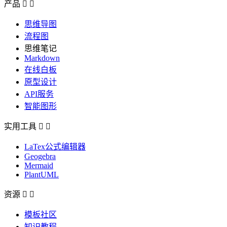
产品


思维导图
流程图
思维笔记
Markdown
在线白板
原型设计
API服务
智能图形
实用工具


LaTex公式编辑器
Geogebra
Mermaid
PlantUML
资源


模板社区
知识教程