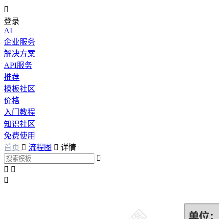

登录
AI
企业服务
解决方案
API服务
推荐
模板社区
价格
入门教程
知识社区
免费使用
首页

流程图

详情



