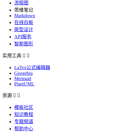
流程图
思维笔记
Markdown
在线白板
原型设计
API服务
智能图形
实用工具


LaTex公式编辑器
Geogebra
Mermaid
PlantUML
资源


模板社区
知识教程
专题频道
帮助中心