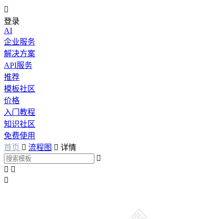

登录
AI
企业服务
解决方案
API服务
推荐
模板社区
价格
入门教程
知识社区
免费使用
首页

流程图

详情



