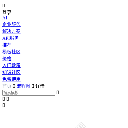

登录
AI
企业服务
解决方案
API服务
推荐
模板社区
价格
入门教程
知识社区
免费使用
首页

流程图

详情



