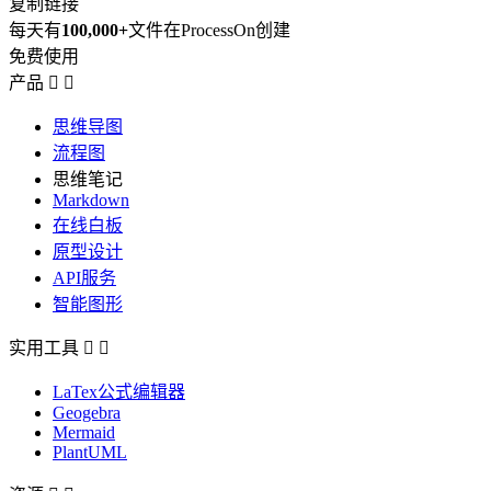
复制链接
每天有
100,000+
文件在ProcessOn创建
免费使用
产品


思维导图
流程图
思维笔记
Markdown
在线白板
原型设计
API服务
智能图形
实用工具


LaTex公式编辑器
Geogebra
Mermaid
PlantUML