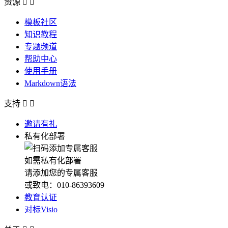
资源


模板社区
知识教程
专题频道
帮助中心
使用手册
Markdown语法
支持


邀请有礼
私有化部署
如需私有化部署
请添加您的专属客服
或致电：010-86393609
教育认证
对标Visio