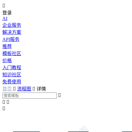

登录
AI
企业服务
解决方案
API服务
推荐
模板社区
价格
入门教程
知识社区
免费使用
首页

流程图

详情



