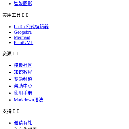
智能图形
实用工具


LaTex公式编辑器
Geogebra
Mermaid
PlantUML
资源


模板社区
知识教程
专题频道
帮助中心
使用手册
Markdown语法
支持


邀请有礼