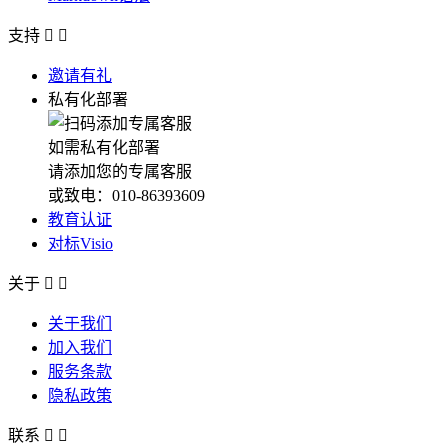
支持


邀请有礼
私有化部署
如需私有化部署
请添加您的专属客服
或致电：010-86393609
教育认证
对标Visio
关于


关于我们
加入我们
服务条款
隐私政策
联系

