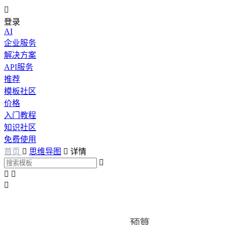

登录
AI
企业服务
解决方案
API服务
推荐
模板社区
价格
入门教程
知识社区
免费使用
首页

思维导图

详情



