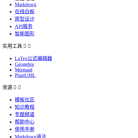
Markdown
在线白板
原型设计
API服务
智能图形
实用工具


LaTex公式编辑器
Geogebra
Mermaid
PlantUML
资源


模板社区
知识教程
专题频道
帮助中心
使用手册
Markdown语法