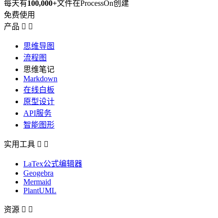
每天有
100,000+
文件在ProcessOn创建
免费使用
产品


思维导图
流程图
思维笔记
Markdown
在线白板
原型设计
API服务
智能图形
实用工具


LaTex公式编辑器
Geogebra
Mermaid
PlantUML
资源

