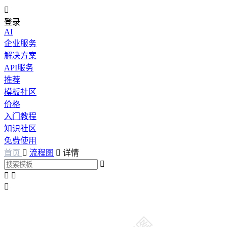

登录
AI
企业服务
解决方案
API服务
推荐
模板社区
价格
入门教程
知识社区
免费使用
首页

流程图

详情



