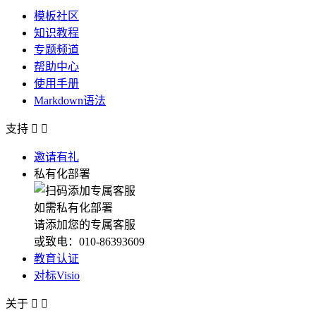
模板社区
知识教程
专题频道
帮助中心
使用手册
Markdown语法
支持


邀请有礼
私有化部署
如需私有化部署
请添加您的专属客服
或致电：010-86393609
教育认证
对标Visio
关于

