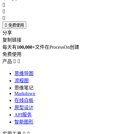




免费使用
分享
复制链接
每天有
100,000+
文件在ProcessOn创建
免费使用
产品


思维导图
流程图
思维笔记
Markdown
在线白板
原型设计
API服务
智能图形
实用工具

