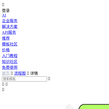

登录
AI
企业服务
解决方案
API服务
推荐
模板社区
价格
入门教程
知识社区
免费使用
首页

流程图

详情



