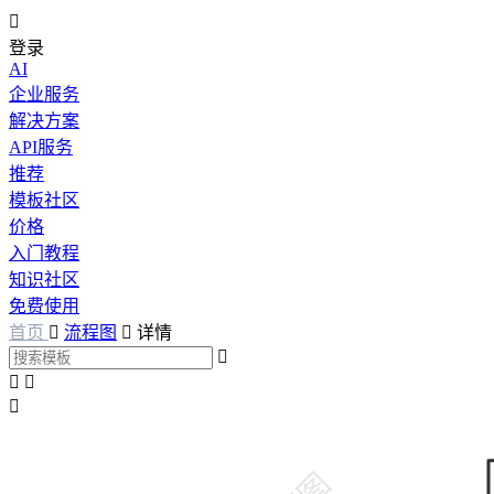

登录
AI
企业服务
解决方案
API服务
推荐
模板社区
价格
入门教程
知识社区
免费使用
首页

流程图

详情



