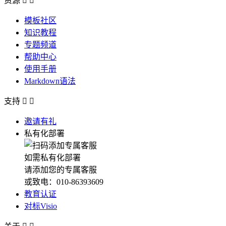
资源


模板社区
知识教程
专题频道
帮助中心
使用手册
Markdown语法
支持


邀请有礼
私有化部署
如需私有化部署
请添加您的专属客服
或致电：010-86393609
教育认证
对标Visio