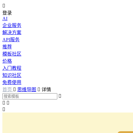

登录
AI
企业服务
解决方案
API服务
推荐
模板社区
价格
入门教程
知识社区
免费使用
首页

思维导图

详情



