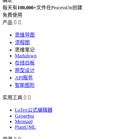
确定
每天有
100,000+
文件在ProcessOn创建
免费使用
产品


思维导图
流程图
思维笔记
Markdown
在线白板
原型设计
API服务
智能图形
实用工具


LaTex公式编辑器
Geogebra
Mermaid
PlantUML