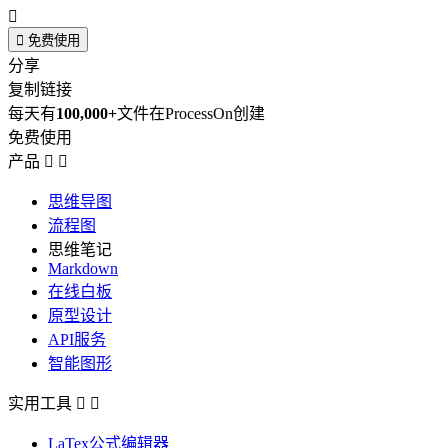


免费使用
分享
复制链接
每天有
100,000+
文件在ProcessOn创建
免费使用
产品


思维导图
流程图
思维笔记
Markdown
在线白板
原型设计
API服务
智能图形
实用工具


LaTex公式编辑器