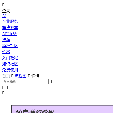

登录
AI
企业服务
解决方案
API服务
推荐
模板社区
价格
入门教程
知识社区
免费使用
首页

流程图

详情



