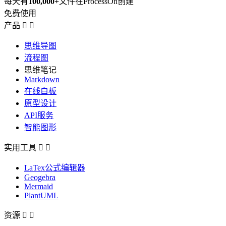
每天有
100,000+
文件在ProcessOn创建
免费使用
产品


思维导图
流程图
思维笔记
Markdown
在线白板
原型设计
API服务
智能图形
实用工具


LaTex公式编辑器
Geogebra
Mermaid
PlantUML
资源

