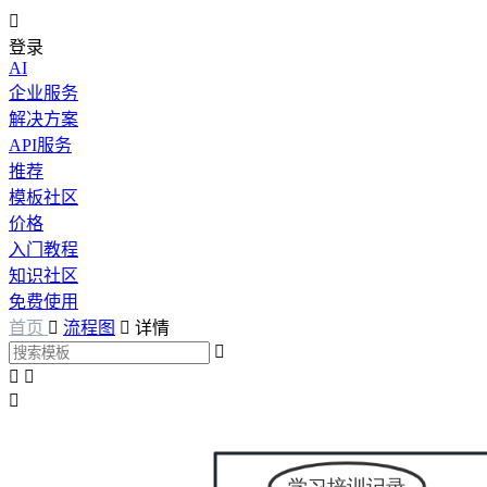

登录
AI
企业服务
解决方案
API服务
推荐
模板社区
价格
入门教程
知识社区
免费使用
首页

流程图

详情



