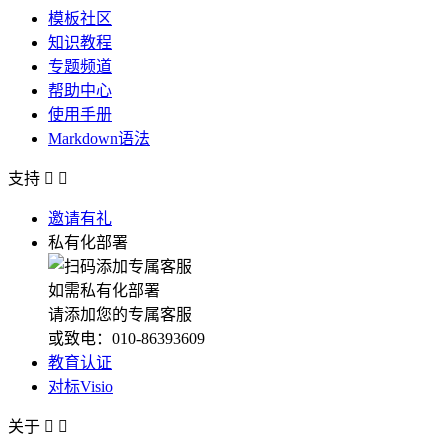
模板社区
知识教程
专题频道
帮助中心
使用手册
Markdown语法
支持


邀请有礼
私有化部署
如需私有化部署
请添加您的专属客服
或致电：010-86393609
教育认证
对标Visio
关于

