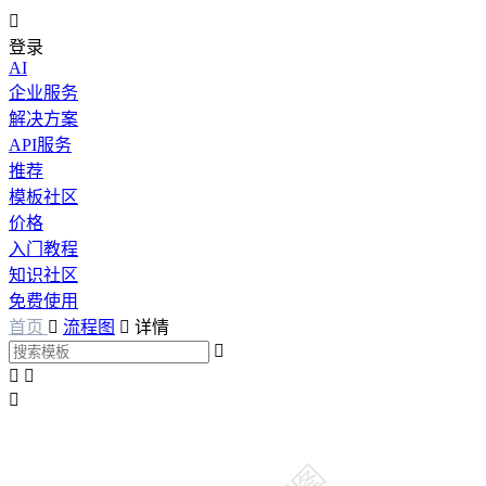

登录
AI
企业服务
解决方案
API服务
推荐
模板社区
价格
入门教程
知识社区
免费使用
首页

流程图

详情



