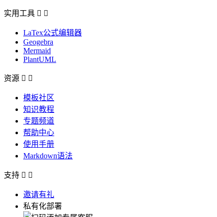
实用工具


LaTex公式编辑器
Geogebra
Mermaid
PlantUML
资源


模板社区
知识教程
专题频道
帮助中心
使用手册
Markdown语法
支持


邀请有礼
私有化部署