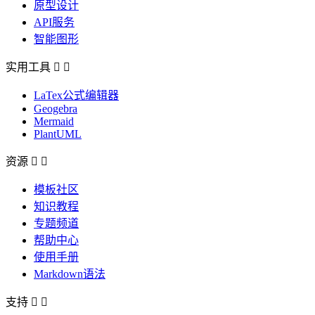
原型设计
API服务
智能图形
实用工具


LaTex公式编辑器
Geogebra
Mermaid
PlantUML
资源


模板社区
知识教程
专题频道
帮助中心
使用手册
Markdown语法
支持

