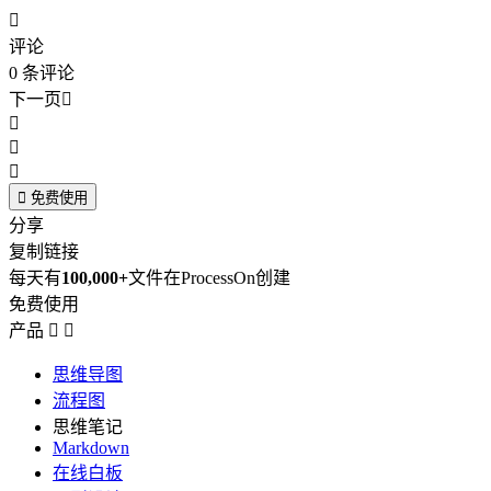

评论
0
条评论
下一页





免费使用
分享
复制链接
每天有
100,000+
文件在ProcessOn创建
免费使用
产品


思维导图
流程图
思维笔记
Markdown
在线白板