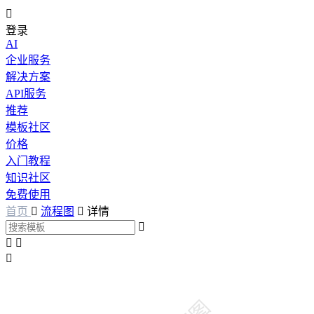

登录
AI
企业服务
解决方案
API服务
推荐
模板社区
价格
入门教程
知识社区
免费使用
首页

流程图

详情



