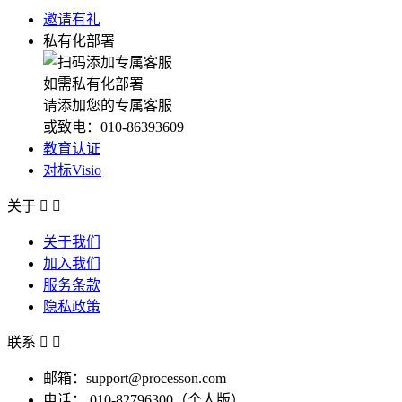
邀请有礼
私有化部署
如需私有化部署
请添加您的专属客服
或致电：010-86393609
教育认证
对标Visio
关于


关于我们
加入我们
服务条款
隐私政策
联系


邮箱：support@processon.com
电话：
010-82796300（个人版）