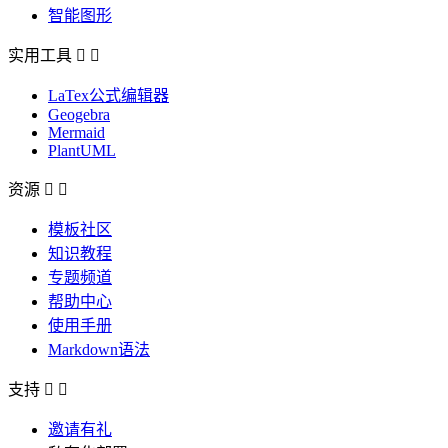
智能图形
实用工具


LaTex公式编辑器
Geogebra
Mermaid
PlantUML
资源


模板社区
知识教程
专题频道
帮助中心
使用手册
Markdown语法
支持


邀请有礼