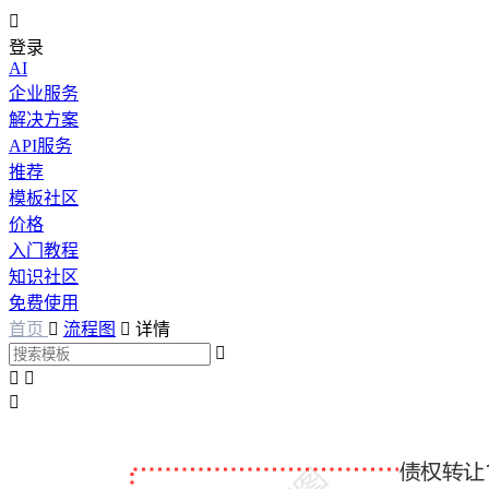

登录
AI
企业服务
解决方案
API服务
推荐
模板社区
价格
入门教程
知识社区
免费使用
首页

流程图

详情



