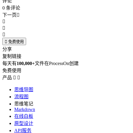
评论
0
条评论
下一页





免费使用
分享
复制链接
每天有
100,000+
文件在ProcessOn创建
免费使用
产品


思维导图
流程图
思维笔记
Markdown
在线白板
原型设计
API服务