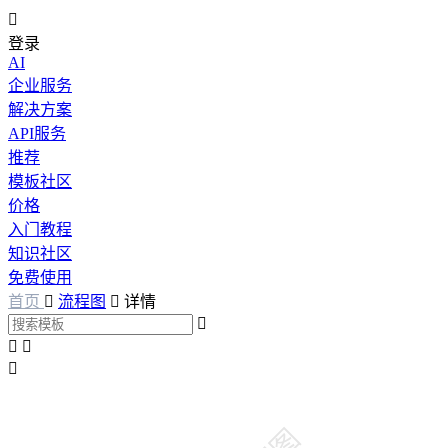

登录
AI
企业服务
解决方案
API服务
推荐
模板社区
价格
入门教程
知识社区
免费使用
首页

流程图

详情



