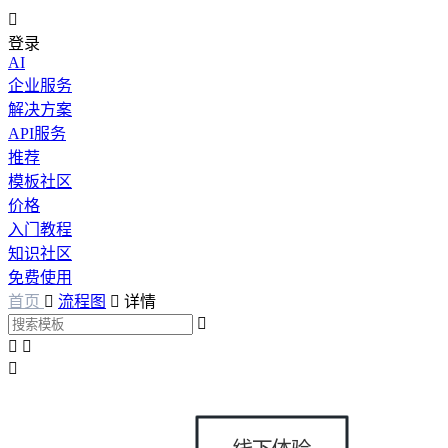

登录
AI
企业服务
解决方案
API服务
推荐
模板社区
价格
入门教程
知识社区
免费使用
首页

流程图

详情



