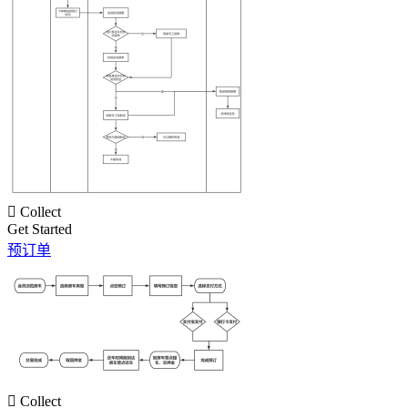

Collect
Get Started
预订单

Collect