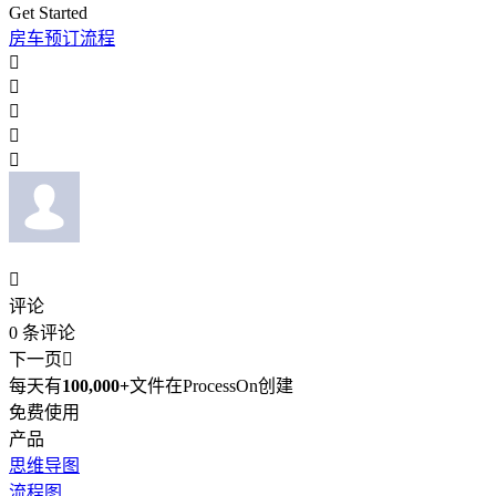
Get Started
房车预订流程






评论
0
条评论
下一页

每天有
100,000+
文件在ProcessOn创建
免费使用
产品
思维导图
流程图