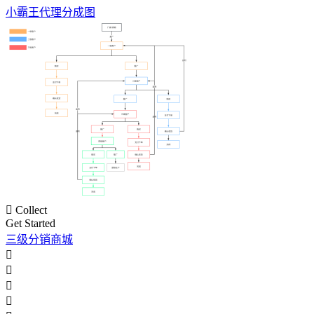
小霸王代理分成图

Collect
Get Started
三级分销商城



