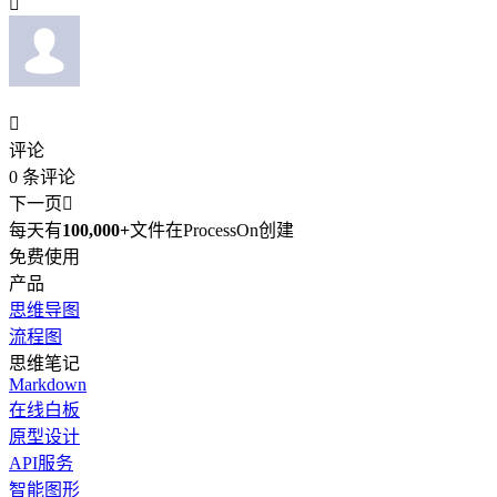


评论
0
条评论
下一页

每天有
100,000+
文件在ProcessOn创建
免费使用
产品
思维导图
流程图
思维笔记
Markdown
在线白板
原型设计
API服务
智能图形