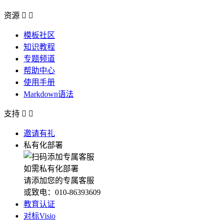
资源


模板社区
知识教程
专题频道
帮助中心
使用手册
Markdown语法
支持


邀请有礼
私有化部署
如需私有化部署
请添加您的专属客服
或致电：010-86393609
教育认证
对标Visio