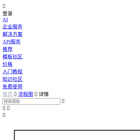

登录
AI
企业服务
解决方案
API服务
推荐
模板社区
价格
入门教程
知识社区
免费使用
首页

流程图

详情



