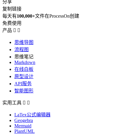
分享
复制链接
每天有
100,000+
文件在ProcessOn创建
免费使用
产品


思维导图
流程图
思维笔记
Markdown
在线白板
原型设计
API服务
智能图形
实用工具


LaTex公式编辑器
Geogebra
Mermaid
PlantUML