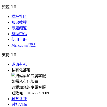
资源


模板社区
知识教程
专题频道
帮助中心
使用手册
Markdown语法
支持


邀请有礼
私有化部署
如需私有化部署
请添加您的专属客服
或致电：010-86393609
教育认证
对标Visio