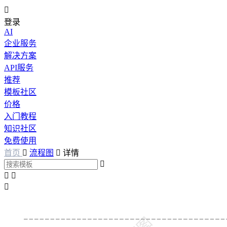

登录
AI
企业服务
解决方案
API服务
推荐
模板社区
价格
入门教程
知识社区
免费使用
首页

流程图

详情



