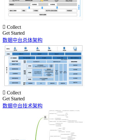

Collect
Get Started
数据中台总体架构

Collect
Get Started
数据中台技术架构