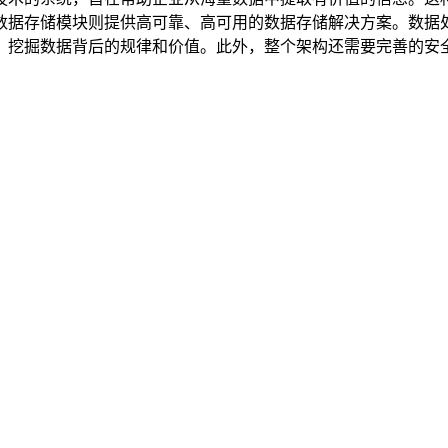
数据存储模块则提供高可靠、高可用的数据存储解决方案。数据
，挖掘数据背后的规律和价值。此外，整个架构还需要完善的安