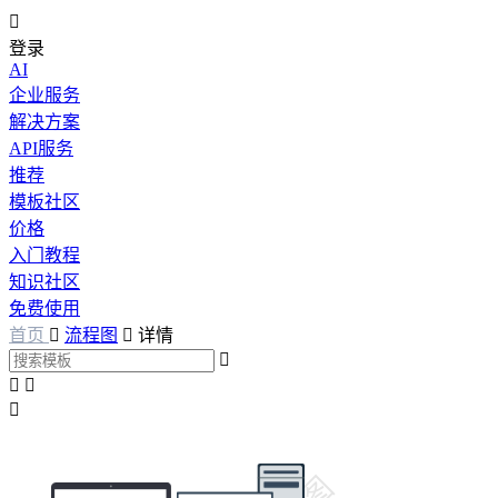

登录
AI
企业服务
解决方案
API服务
推荐
模板社区
价格
入门教程
知识社区
免费使用
首页

流程图

详情



