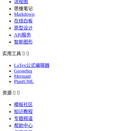
流程图
思维笔记
Markdown
在线白板
原型设计
API服务
智能图形
实用工具


LaTex公式编辑器
Geogebra
Mermaid
PlantUML
资源


模板社区
知识教程
专题频道
帮助中心