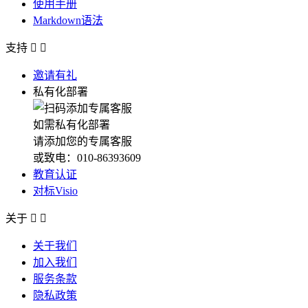
使用手册
Markdown语法
支持


邀请有礼
私有化部署
如需私有化部署
请添加您的专属客服
或致电：010-86393609
教育认证
对标Visio
关于


关于我们
加入我们
服务条款
隐私政策