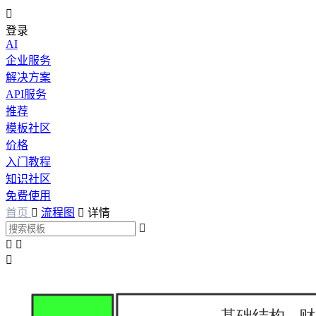

登录
AI
企业服务
解决方案
API服务
推荐
模板社区
价格
入门教程
知识社区
免费使用
首页

流程图

详情



