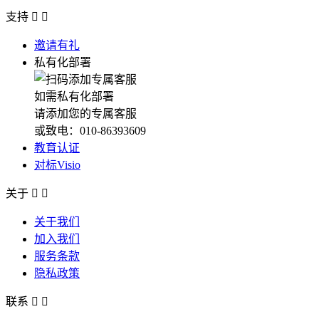
支持


邀请有礼
私有化部署
如需私有化部署
请添加您的专属客服
或致电：010-86393609
教育认证
对标Visio
关于


关于我们
加入我们
服务条款
隐私政策
联系

