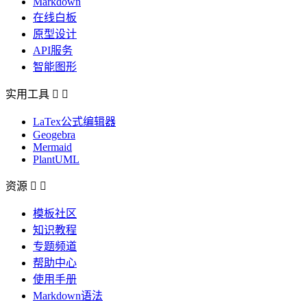
Markdown
在线白板
原型设计
API服务
智能图形
实用工具


LaTex公式编辑器
Geogebra
Mermaid
PlantUML
资源


模板社区
知识教程
专题频道
帮助中心
使用手册
Markdown语法