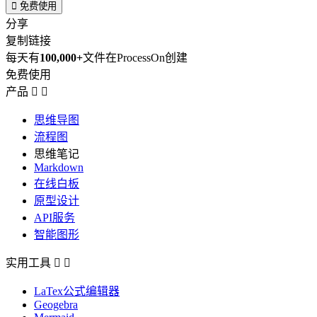

免费使用
分享
复制链接
每天有
100,000+
文件在ProcessOn创建
免费使用
产品


思维导图
流程图
思维笔记
Markdown
在线白板
原型设计
API服务
智能图形
实用工具


LaTex公式编辑器
Geogebra