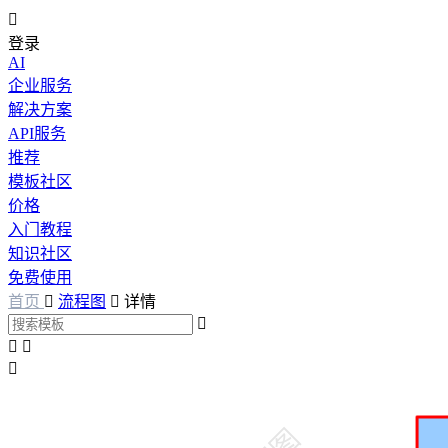

登录
AI
企业服务
解决方案
API服务
推荐
模板社区
价格
入门教程
知识社区
免费使用
首页

流程图

详情



