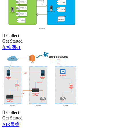

Collect
Get Started
架构图v1

Collect
Get Started
AIR最终