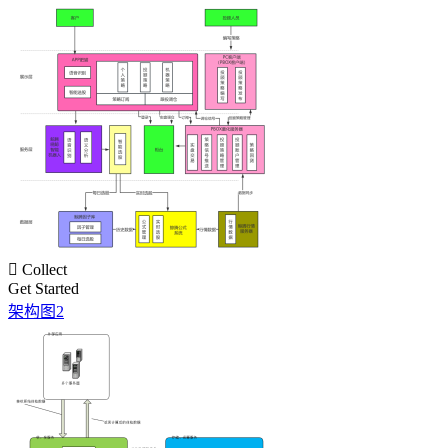

Collect
Get Started
架构图2