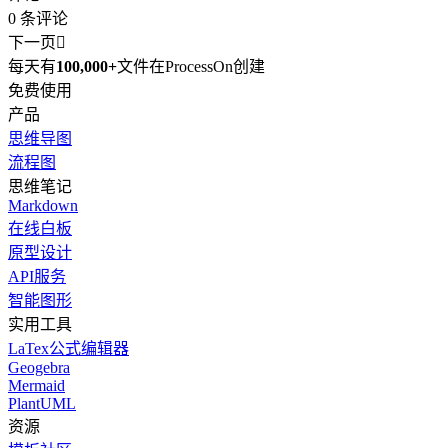
0
条评论
下一页

每天有
100,000+
文件在ProcessOn创建
免费使用
产品
思维导图
流程图
思维笔记
Markdown
在线白板
原型设计
API服务
智能图形
实用工具
LaTex公式编辑器
Geogebra
Mermaid
PlantUML
资源