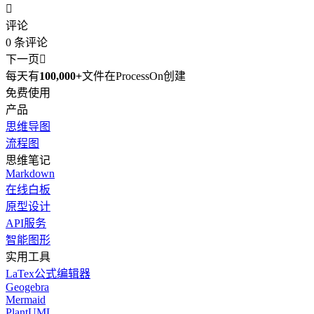

评论
0
条评论
下一页

每天有
100,000+
文件在ProcessOn创建
免费使用
产品
思维导图
流程图
思维笔记
Markdown
在线白板
原型设计
API服务
智能图形
实用工具
LaTex公式编辑器
Geogebra
Mermaid
PlantUML