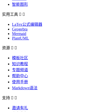
智能图形
实用工具


LaTex公式编辑器
Geogebra
Mermaid
PlantUML
资源


模板社区
知识教程
专题频道
帮助中心
使用手册
Markdown语法
支持


邀请有礼