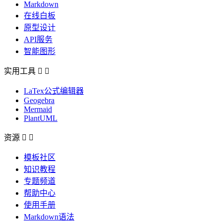
Markdown
在线白板
原型设计
API服务
智能图形
实用工具


LaTex公式编辑器
Geogebra
Mermaid
PlantUML
资源


模板社区
知识教程
专题频道
帮助中心
使用手册
Markdown语法