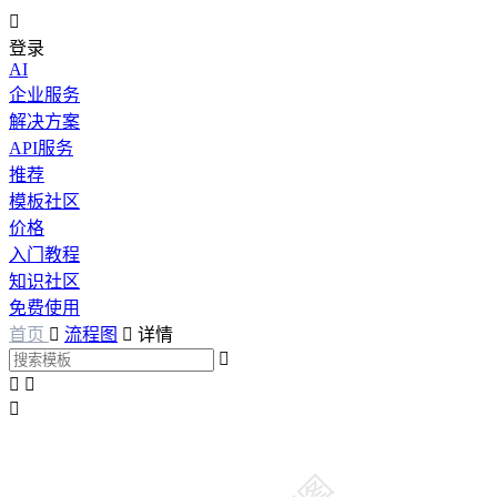

登录
AI
企业服务
解决方案
API服务
推荐
模板社区
价格
入门教程
知识社区
免费使用
首页

流程图

详情



