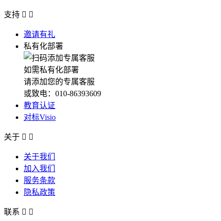
支持


邀请有礼
私有化部署
如需私有化部署
请添加您的专属客服
或致电：010-86393609
教育认证
对标Visio
关于


关于我们
加入我们
服务条款
隐私政策
联系

