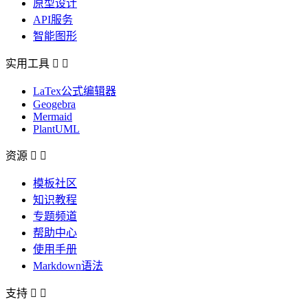
原型设计
API服务
智能图形
实用工具


LaTex公式编辑器
Geogebra
Mermaid
PlantUML
资源


模板社区
知识教程
专题频道
帮助中心
使用手册
Markdown语法
支持

