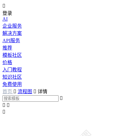

登录
AI
企业服务
解决方案
API服务
推荐
模板社区
价格
入门教程
知识社区
免费使用
首页

流程图

详情



