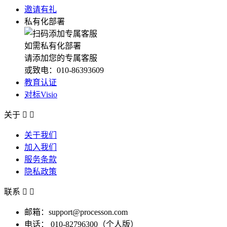
邀请有礼
私有化部署
如需私有化部署
请添加您的专属客服
或致电：010-86393609
教育认证
对标Visio
关于


关于我们
加入我们
服务条款
隐私政策
联系


邮箱：support@processon.com
电话：
010-82796300（个人版）