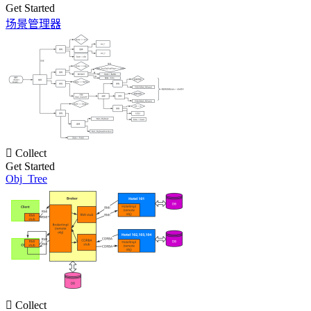
Get Started
场景管理器

Collect
Get Started
Obj_Tree

Collect