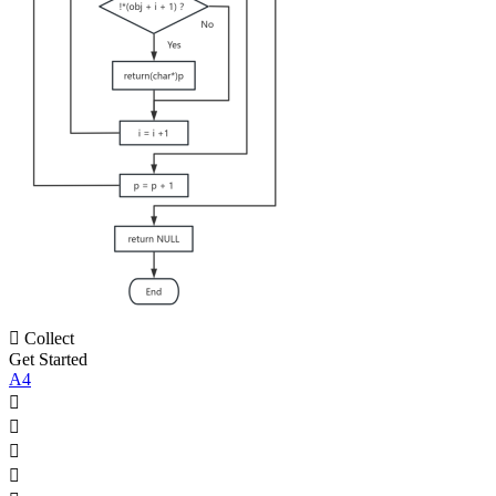

Collect
Get Started
A4



