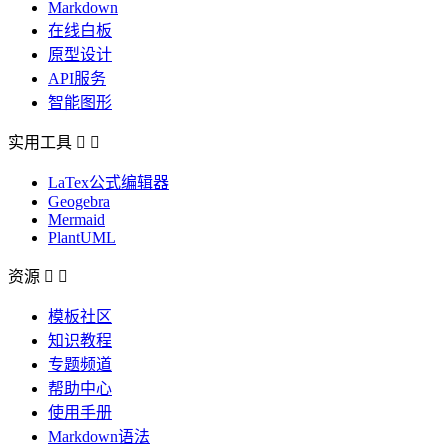
Markdown
在线白板
原型设计
API服务
智能图形
实用工具


LaTex公式编辑器
Geogebra
Mermaid
PlantUML
资源


模板社区
知识教程
专题频道
帮助中心
使用手册
Markdown语法