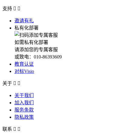
支持


邀请有礼
私有化部署
如需私有化部署
请添加您的专属客服
或致电：010-86393609
教育认证
对标Visio
关于


关于我们
加入我们
服务条款
隐私政策
联系

