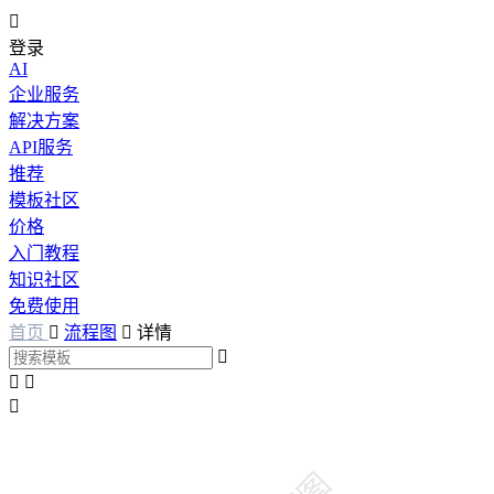

登录
AI
企业服务
解决方案
API服务
推荐
模板社区
价格
入门教程
知识社区
免费使用
首页

流程图

详情



