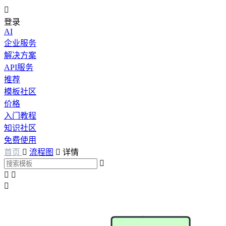

登录
AI
企业服务
解决方案
API服务
推荐
模板社区
价格
入门教程
知识社区
免费使用
首页

流程图

详情



