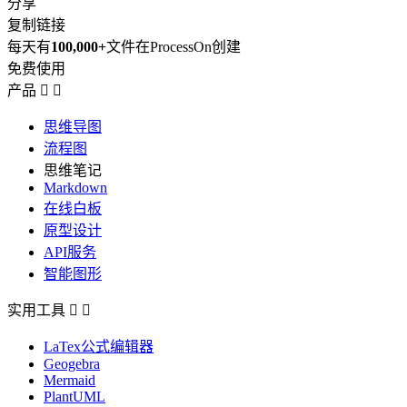
分享
复制链接
每天有
100,000+
文件在ProcessOn创建
免费使用
产品


思维导图
流程图
思维笔记
Markdown
在线白板
原型设计
API服务
智能图形
实用工具


LaTex公式编辑器
Geogebra
Mermaid
PlantUML