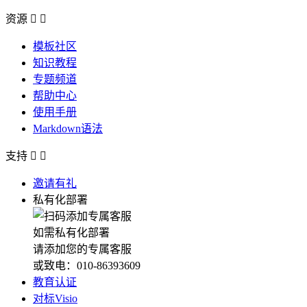
资源


模板社区
知识教程
专题频道
帮助中心
使用手册
Markdown语法
支持


邀请有礼
私有化部署
如需私有化部署
请添加您的专属客服
或致电：010-86393609
教育认证
对标Visio