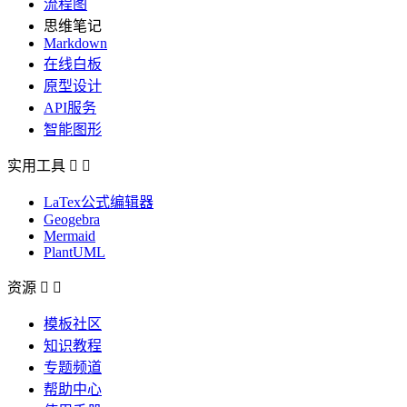
流程图
思维笔记
Markdown
在线白板
原型设计
API服务
智能图形
实用工具


LaTex公式编辑器
Geogebra
Mermaid
PlantUML
资源


模板社区
知识教程
专题频道
帮助中心