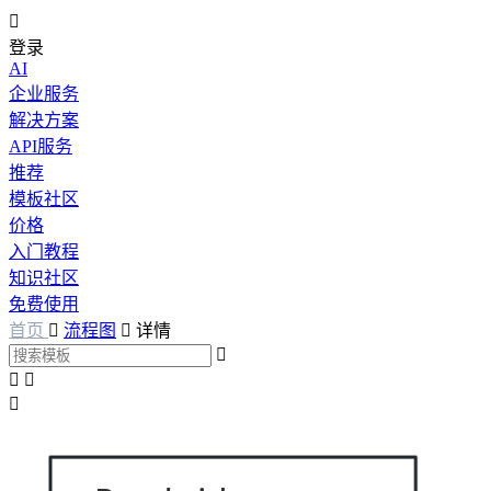

登录
AI
企业服务
解决方案
API服务
推荐
模板社区
价格
入门教程
知识社区
免费使用
首页

流程图

详情



