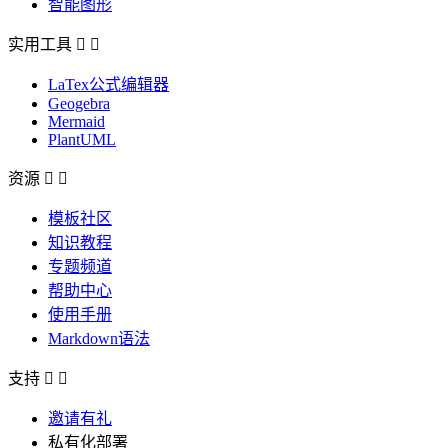
智能图形
实用工具


LaTex公式编辑器
Geogebra
Mermaid
PlantUML
资源


模板社区
知识教程
专题频道
帮助中心
使用手册
Markdown语法
支持


邀请有礼
私有化部署