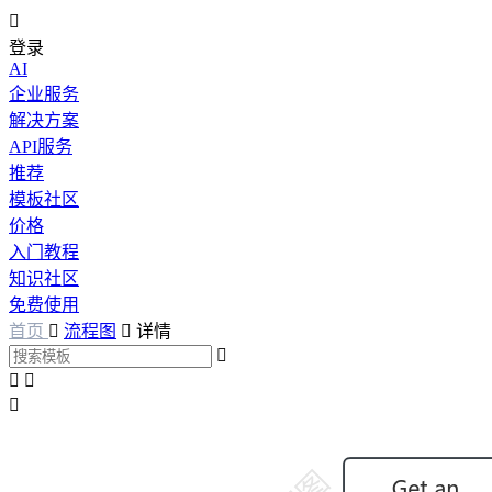

登录
AI
企业服务
解决方案
API服务
推荐
模板社区
价格
入门教程
知识社区
免费使用
首页

流程图

详情



