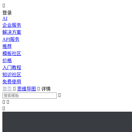

登录
AI
企业服务
解决方案
API服务
推荐
模板社区
价格
入门教程
知识社区
免费使用
首页

思维导图

详情



