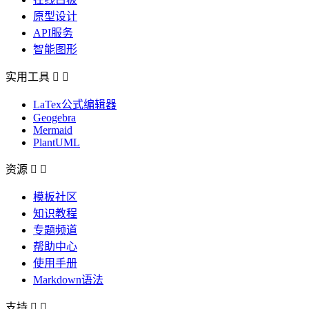
原型设计
API服务
智能图形
实用工具


LaTex公式编辑器
Geogebra
Mermaid
PlantUML
资源


模板社区
知识教程
专题频道
帮助中心
使用手册
Markdown语法
支持

