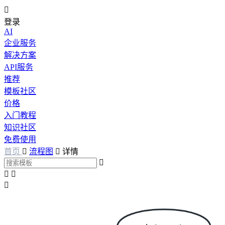

登录
AI
企业服务
解决方案
API服务
推荐
模板社区
价格
入门教程
知识社区
免费使用
首页

流程图

详情



