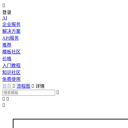

登录
AI
企业服务
解决方案
API服务
推荐
模板社区
价格
入门教程
知识社区
免费使用
首页

流程图

详情



