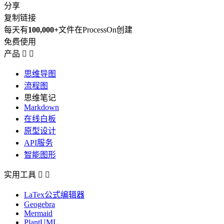
分享
复制链接
每天有
100,000+
文件在ProcessOn创建
免费使用
产品


思维导图
流程图
思维笔记
Markdown
在线白板
原型设计
API服务
智能图形
实用工具


LaTex公式编辑器
Geogebra
Mermaid
PlantUML