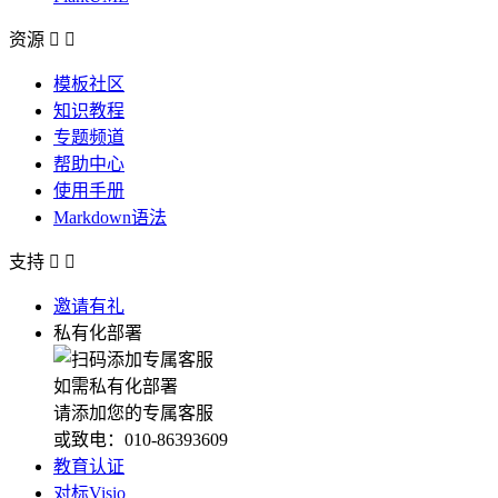
资源


模板社区
知识教程
专题频道
帮助中心
使用手册
Markdown语法
支持


邀请有礼
私有化部署
如需私有化部署
请添加您的专属客服
或致电：010-86393609
教育认证
对标Visio