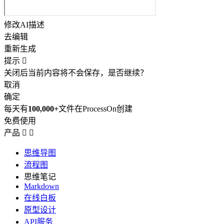
修改AI描述
去编辑
重新生成
提示

关闭后当前内容将不会保存，是否继续？
取消
确定
每天有
100,000+
文件在ProcessOn创建
免费使用
产品


思维导图
流程图
思维笔记
Markdown
在线白板
原型设计
API服务