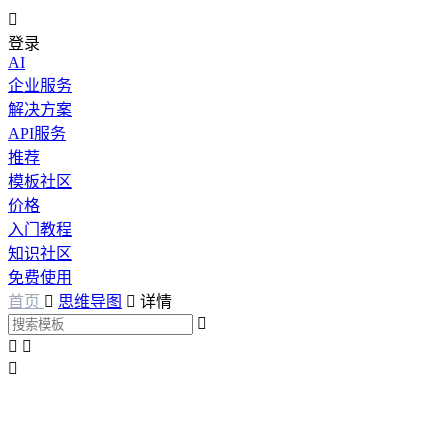

登录
AI
企业服务
解决方案
API服务
推荐
模板社区
价格
入门教程
知识社区
免费使用
首页

思维导图

详情



