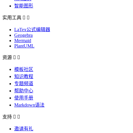
智能图形
实用工具


LaTex公式编辑器
Geogebra
Mermaid
PlantUML
资源


模板社区
知识教程
专题频道
帮助中心
使用手册
Markdown语法
支持


邀请有礼