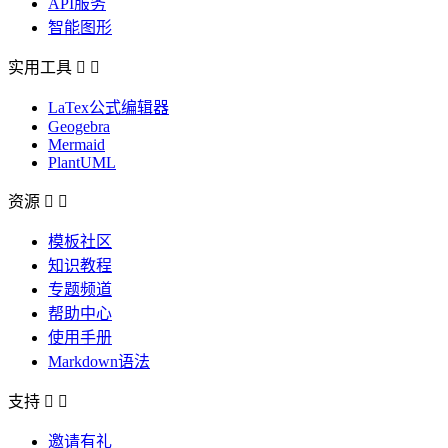
API服务
智能图形
实用工具


LaTex公式编辑器
Geogebra
Mermaid
PlantUML
资源


模板社区
知识教程
专题频道
帮助中心
使用手册
Markdown语法
支持


邀请有礼