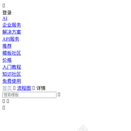

登录
AI
企业服务
解决方案
API服务
推荐
模板社区
价格
入门教程
知识社区
免费使用
首页

流程图

详情



