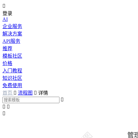

登录
AI
企业服务
解决方案
API服务
推荐
模板社区
价格
入门教程
知识社区
免费使用
首页

流程图

详情



