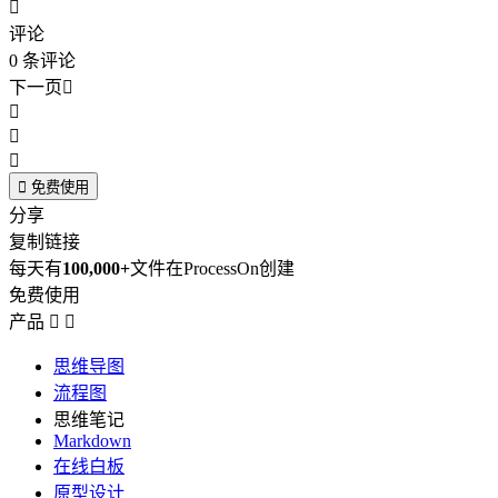

评论
0
条评论
下一页





免费使用
分享
复制链接
每天有
100,000+
文件在ProcessOn创建
免费使用
产品


思维导图
流程图
思维笔记
Markdown
在线白板
原型设计