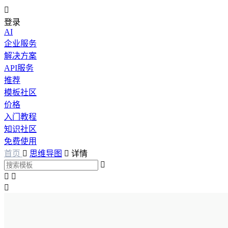

登录
AI
企业服务
解决方案
API服务
推荐
模板社区
价格
入门教程
知识社区
免费使用
首页

思维导图

详情



