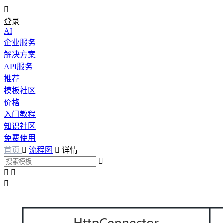

登录
AI
企业服务
解决方案
API服务
推荐
模板社区
价格
入门教程
知识社区
免费使用
首页

流程图

详情



