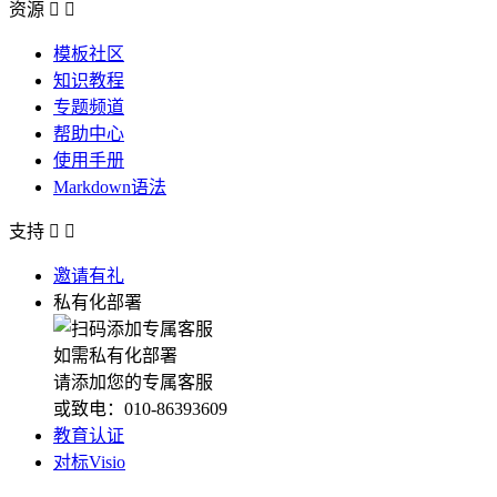
资源


模板社区
知识教程
专题频道
帮助中心
使用手册
Markdown语法
支持


邀请有礼
私有化部署
如需私有化部署
请添加您的专属客服
或致电：010-86393609
教育认证
对标Visio