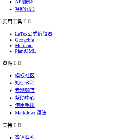
API服务
智能图形
实用工具


LaTex公式编辑器
Geogebra
Mermaid
PlantUML
资源


模板社区
知识教程
专题频道
帮助中心
使用手册
Markdown语法
支持


邀请有礼