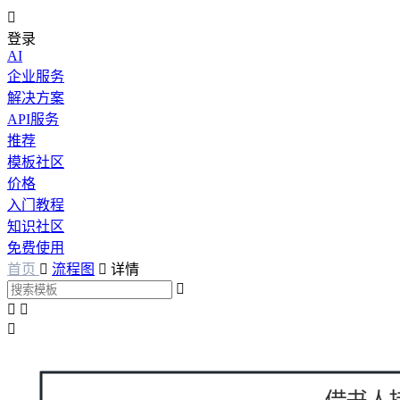

登录
AI
企业服务
解决方案
API服务
推荐
模板社区
价格
入门教程
知识社区
免费使用
首页

流程图

详情



