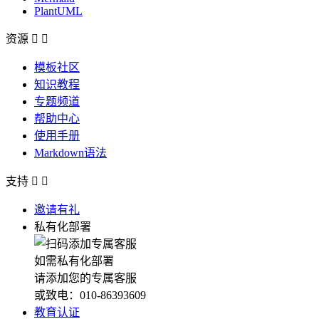
PlantUML
资源


模板社区
知识教程
专题频道
帮助中心
使用手册
Markdown语法
支持


邀请有礼
私有化部署
如需私有化部署
请添加您的专属客服
或致电：010-86393609
教育认证