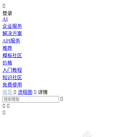

登录
AI
企业服务
解决方案
API服务
推荐
模板社区
价格
入门教程
知识社区
免费使用
首页

流程图

详情



