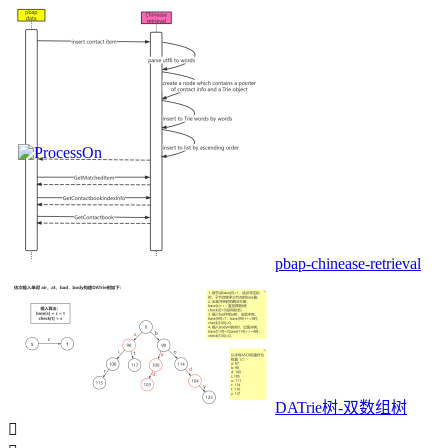
pbap-chinease-retrieval
DATrie树-双数组树
