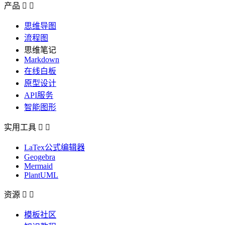
产品


思维导图
流程图
思维笔记
Markdown
在线白板
原型设计
API服务
智能图形
实用工具


LaTex公式编辑器
Geogebra
Mermaid
PlantUML
资源


模板社区